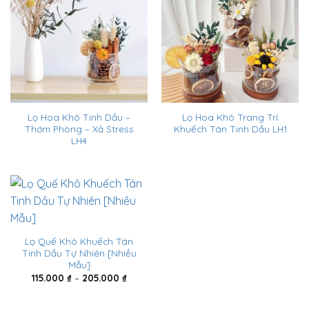
Lọ Hoa Khô Tinh Dầu –
Lọ Hoa Khô Trang Trí
Thơm Phòng – Xả Stress
Khuếch Tán Tinh Dầu LH1
LH4
Lọ Quế Khô Khuếch Tán
Tinh Dầu Tự Nhiên [Nhiều
Mẫu]
Khoảng
115.000
₫
–
205.000
₫
giá:
từ
115.000 ₫