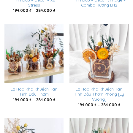
Stress
Combo Hương LH2
Khoảng
194.000
₫
–
284.000
₫
giá:
từ
194.000 ₫
đến
284.000 ₫
Lọ Hoa Khô Khuếch Tán
Lọ Hoa Khô Khuếch Tán
Tinh Dầu Thơm
Tinh Dầu Thơm Phòng [Ly
Vuông]
Khoảng
194.000
₫
–
284.000
₫
giá:
Khoản
194.000
₫
–
284.000
₫
từ
giá:
194.000 ₫
từ
đến
194.00
284.000 ₫
đến
284.00