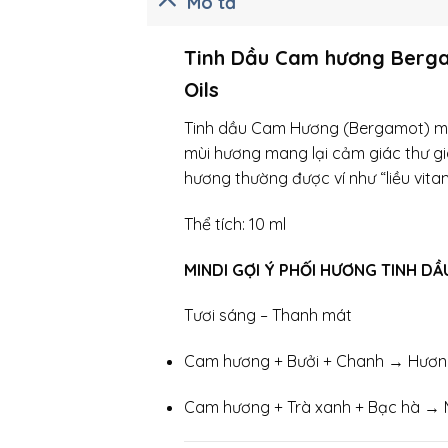
Mô tả
Tinh Dầu Cam hương Bergam
Oils
Tinh dầu Cam Hương (Bergamot) ma
mùi hương mang lại cảm giác thư gi
hương thường được ví như “liều vit
Thể tích: 10 ml
MINDI GỢI Ý PHỐI HƯƠNG TINH DẦ
Tươi sáng – Thanh mát
Cam hương + Bưởi + Chanh → Hương 
Cam hương + Trà xanh + Bạc hà → Má