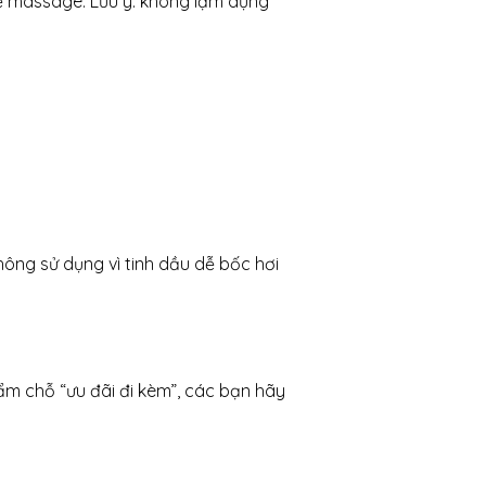
 để massage. Lưu ý: không lạm dụng
hông sử dụng vì tinh dầu dễ bốc hơi
ẩm chỗ “ưu đãi đi kèm”, các bạn hãy