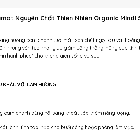
ot Nguyên Chất Thiên Nhiên Organic Mindi S
ng hương cam chanh tươi mát, xen chút ngọt dịu và thoảng
ãn nhưng vẫn tươi mới, giúp giảm căng thẳng, nâng cao tinh 
amin hạnh phúc” cho không gian sống và spa
U KHÁC VỚI CAM HƯƠNG:
cam chanh bùng nổ, sáng khoái, tiếp thêm năng lượng.
t lành, tỉnh táo, hợp cho buổi sáng hoặc phòng làm việc.