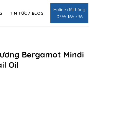
Holine đặt hàng
G
TIN TỨC / BLOG
0365 166 796
hương Bergamot Mindi
l Oil