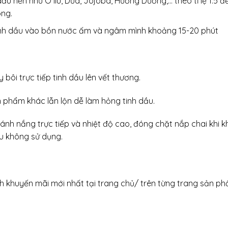
dầu nền như Ô liu, Dừa, Jojoba, Hướng Dương,… theo tỉ lệ 1:5
ông.
 tinh dầu vào bồn nước ấm và ngâm mình khoảng 15-20 phút
bôi trực tiếp tinh dầu lên vết thương.
 phẩm khác lẫn lộn dễ làm hỏng tinh dầu.
ánh nắng trực tiếp và nhiệt độ cao, đóng chặt nắp chai khi k
âu không sử dụng.
nh khuyến mãi mới nhất tại trang chủ/ trên từng trang sản ph
.