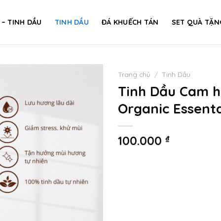
 – TINH DẦU
TINH DẦU
ĐÁ KHUẾCH TÁN
SET QUÀ TẶN
Trang chủ
/
Tinh Dầu
Tinh Dầu Cam 
Organic Essentai
100.000
₫