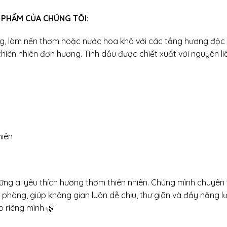
 PHẨM CỦA CHÚNG TÔI:
, làm nến thơm hoặc nước hoa khô với các tầng hương độc 
thiên nhiên đơn hương. Tinh dầu được chiết xuất với nguyên li
hiên
ng ai yêu thích hương thơm thiên nhiên. Chúng mình chuyên
hòng, giúp không gian luôn dễ chịu, thư giãn và đầy năng lượ
 riêng mình 🌿