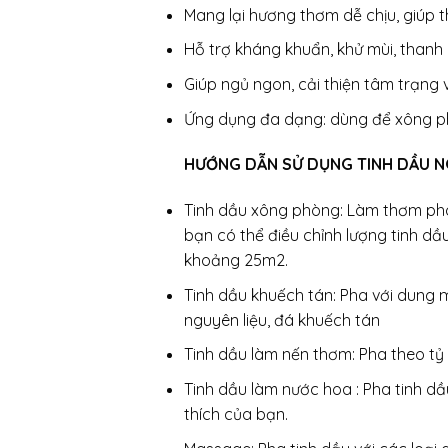
Mang lại hương thơm dễ chịu, giúp t
Hỗ trợ kháng khuẩn, khử mùi, thanh 
Giúp ngủ ngon, cải thiện tâm trạng 
Ứng dụng đa dạng: dùng để xông ph
HƯỚNG DẪN SỬ DỤNG TINH DẦU N
Tinh dầu xông phòng: Làm thơm phò
bạn có thể điều chỉnh lượng tinh dầ
khoảng 25m2.
Tinh dầu khuếch tán: Pha với dung 
nguyên liệu, đá khuếch tán
Tinh dầu làm nến thơm: Pha theo tỷ
Tinh dầu làm nước hoa : Pha tinh dầ
thích của bạn.