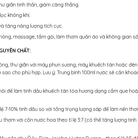
hư giãn tinh thần, giảm căng thẳng.
lọc không khí.
và tăng năng lượng tích cực.
òng, massage, tắm gội, làm thơm quần áo và không gian số
GUYÊN CHẤT:
ng, thư giãn với máy phun sương, máy khuếch tán hoặc đèn 
u sao cho phù hợp. Lưu ý: Trung bình 100ml nước sẽ cần khoảng
môi để làm tinh dầu khuếch tán tỏa hương dạng cắm que hoặc 
 lệ 7-10% tinh dầu so với tổng trọng lượng sáp để làm nến t
u thơm với cồn nước hoa theo tỉ lệ 3:7 (có thể tăng lượng tin