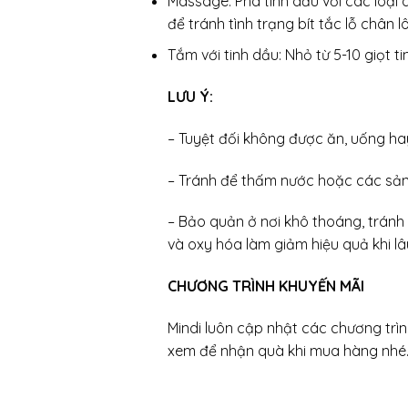
Massage: Pha tinh dầu với các loại 
để tránh tình trạng bít tắc lỗ chân l
Tắm với tinh dầu: Nhỏ từ 5-10 giọt
LƯU Ý:
– Tuyệt đối không được ăn, uống hay 
– Tránh để thấm nước hoặc các sản
– Bảo quản ở nơi khô thoáng, tránh 
và oxy hóa làm giảm hiệu quả khi l
CHƯƠNG TRÌNH KHUYẾN MÃI
Mindi luôn cập nhật các chương trì
xem để nhận quà khi mua hàng nhé