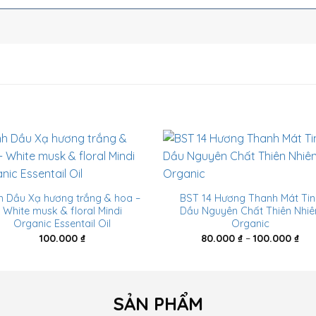
h Dầu Xạ hương trắng & hoa –
BST 14 Hương Thanh Mát Tin
White musk & floral Mindi
Dầu Nguyên Chất Thiên Nhiê
Organic Essentail Oil
Organic
Kh
100.000
₫
80.000
₫
–
100.000
₫
giá:
từ
80.
đế
100
SẢN PHẨM