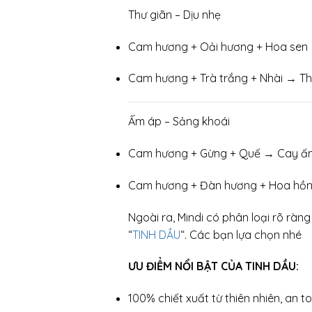
Thư giãn – Dịu nhẹ
Cam hương + Oải hương + Hoa sen →
Cam hương + Trà trắng + Nhài → Than
Ấm áp – Sảng khoái
Cam hương + Gừng + Quế → Cay ấm xe
Cam hương + Đàn hương + Hoa hồng 
Ngoài ra, Mindi có phân loại rõ rà
“
TINH DẦU
“. Các bạn lựa chọn nhé
ƯU ĐIỂM NỔI BẬT CỦA TINH DẦU:
100% chiết xuất từ thiên nhiên, an to