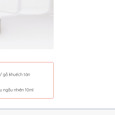
á/ gỗ khuếch tán
ầu ngẫu nhiên 10ml