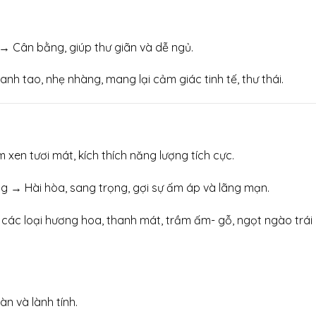
 Cân bằng, giúp thư giãn và dễ ngủ.
h tao, nhẹ nhàng, mang lại cảm giác tinh tế, thư thái.
n tươi mát, kích thích năng lượng tích cực.
→ Hài hòa, sang trọng, gợi sự ấm áp và lãng mạn.
ng các loại hương hoa, thanh mát, trầm ấm- gỗ, ngọt ngào tr
àn và lành tính.