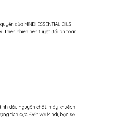
quyền của MINDI ESSENTIAL OILS
êu thiên nhiên nên tuyệt đối an toàn
 tinh dầu nguyên chất, máy khuếch
ng tích cực. Đến với Mindi, bạn sẽ