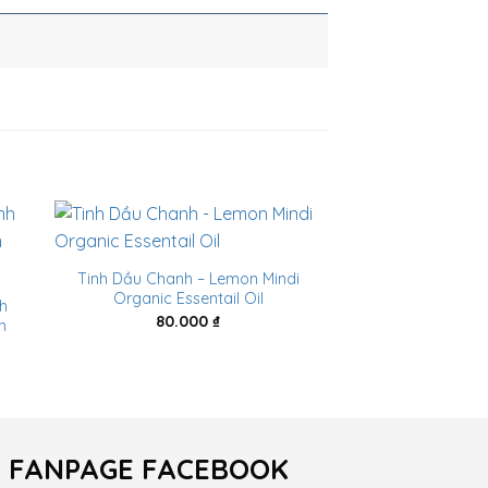
Tinh Dầu Chanh – Lemon Mindi
Organic Essentail Oil
h
BST 10 Hương 
80.000
₫
n
Nguyên Chất Thiê
80.000
₫
–
oảng
000 ₫
n
.000 ₫
FANPAGE FACEBOOK